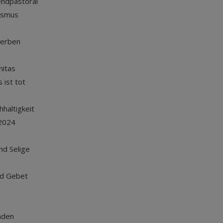
endpastoral
ismus
terben
nitas
 ist tot
haltigkeit
2024
und Selige
nd Gebet
nden