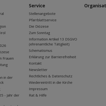
Service
Organisa
ral
Stellenangebote
Pfarrblattservice
gion
Die Diözese
irol
Zum Sonntag
Information Artikel 13 DSGVO
(ehrenamtliche Tätigkeit)
2026
Schematismus
iözese
Erklärung zur Barrierefreiheit
n Frauen
Kontakt
itung
Newsletter
Rechtliches & Datenschutz
n in der
uck
Wiedereintritt in die Kirche
g
Impressum
25 - Jahr der
Rat & Hilfe