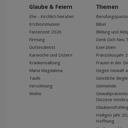
Glaube & Feiern
Themen
Ehe - Kirchlich heiraten
Berufungspasto
Erstkommunion
Bibel
Fastenzeit 2026
Bildung und Reli
Firmung
Denk Dich Neu T
Gottesdienst
Exerzitien
Karwoche und Ostern
Franziskusjahr 
Krankensalbung
Frauen in der D
Maria Magdalena
Gegen Gewalt a
Taufe
Geistliche Begle
Versöhnung
Gemeinde
Weihe
Gewaltpräventio
Diözese Innsbr
Glaubensfrühlin
Heiliges Jahr 20
Hoffnung