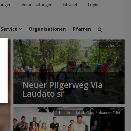
ungen
Veranstaltungen
Intranet
Login
Service
Organisationen
Pfarren
Cincelli/dibk
suchen
taltungen
Personen
Pfarren
Einrichtungen
Neuer Pilgerweg Via
Laudato si’
Arbeitskreis Jakob Gapp/Johannes Erler