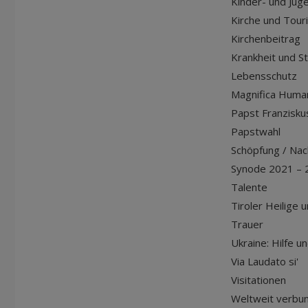
Kinder- und Jug
Kirche und Tour
Kirchenbeitrag
Krankheit und S
Lebensschutz
Magnifica Huma
Papst Franziskus
Papstwahl
Schöpfung / Nach
Synode 2021 – 
Talente
Tiroler Heilige 
Trauer
Ukraine: Hilfe u
Via Laudato si'
Visitationen
Weltweit verbu