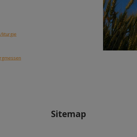
liturgie
ergmessen
Sitemap