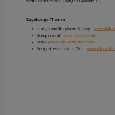
Welt von heute auf. (Evangelii Gaudium 11)
Zugehörige Themen
Liturgie und liturgische Bildung -
www.dibk.at/
Bibelpastoral -
www.dibk.at/bibel
Musik -
www.dibk.at/kirchenmusik
Berggottesdienste in Tirol -
www.dibk.at/b