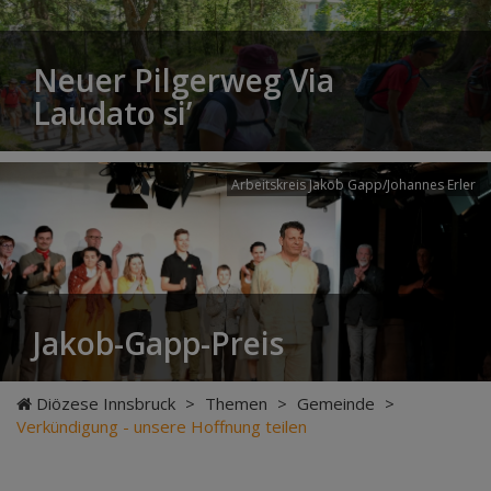
Neuer Pilgerweg Via
Laudato si’
Arbeitskreis Jakob Gapp/Johannes Erler
Jakob-Gapp-Preis
Diözese Innsbruck
>
Themen
>
Gemeinde
>
Verkündigung - unsere Hoffnung teilen