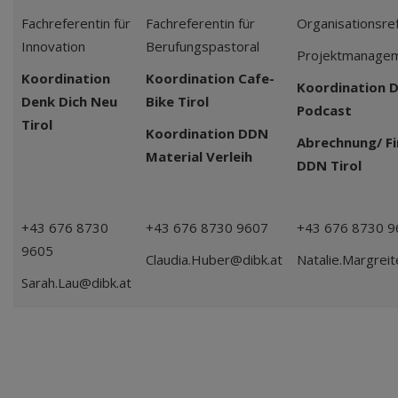
Fachreferentin für
Fachreferentin für
Organisationsre
Innovation
Berufungspastoral
Projektmanage
Koordination
Koordination Cafe-
Koordination 
Denk Dich Neu
Bike Tirol
Podcast
Tirol
Koordination DDN
Abrechnung/ Fi
Material Verleih
DDN Tirol
+43 676 8730
+43 676 8730 9607
+43 676 8730 9
9605
Claudia.Huber@dibk.at
Natalie.Margreit
Sarah.Lau@dibk.at