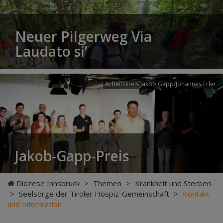
Neuer Pilgerweg Via
Laudato si’
Arbeitskreis Jakob Gapp/Johannes Erler
Jakob-Gapp-Preis
Diözese Innsbruck
>
Themen
>
Krankheit und Sterben
>
Seelsorge der Tiroler Hospiz-Gemeinschaft
>
Kontakt
und Information