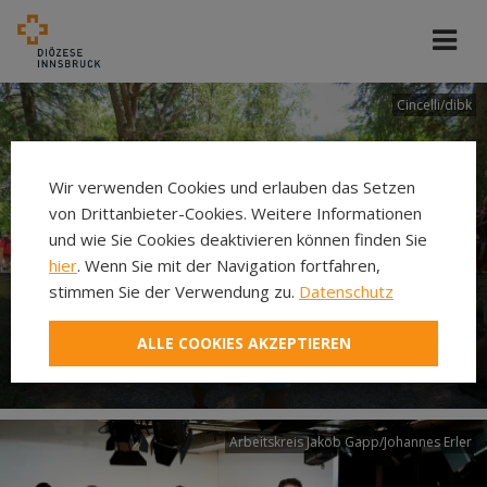
Cincelli/dibk
Wir verwenden Cookies und erlauben das Setzen
von Drittanbieter-Cookies. Weitere Informationen
und wie Sie Cookies deaktivieren können finden Sie
hier
. Wenn Sie mit der Navigation fortfahren,
stimmen Sie der Verwendung zu.
Datenschutz
Neuer Pilgerweg Via
ALLE COOKIES AKZEPTIEREN
Laudato si’
Arbeitskreis Jakob Gapp/Johannes Erler