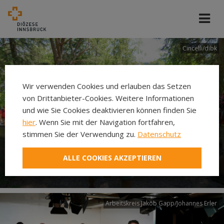
Cincelli/dibk
Wir verwenden Cookies und erlauben das Setzen
von Drittanbieter-Cookies. Weitere Informationen
und wie Sie Cookies deaktivieren können finden Sie
hier
. Wenn Sie mit der Navigation fortfahren,
stimmen Sie der Verwendung zu.
Datenschutz
Neuer Pilgerweg Via
ALLE COOKIES AKZEPTIEREN
Laudato si’
Arbeitskreis Jakob Gapp/Johannes Erler