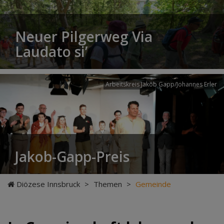
Neuer Pilgerweg Via
Laudato si’
Arbeitskreis Jakob Gapp/Johannes Erler
Jakob-Gapp-Preis
Diözese Innsbruck
>
Themen
>
Gemeinde