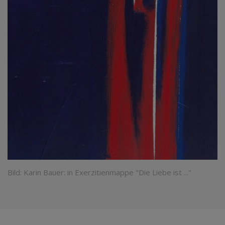
Bild: Karin Bauer: in Exerzitienmappe "Die Liebe ist ..."