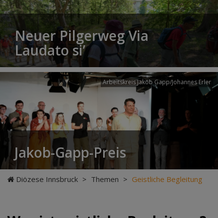
Neuer Pilgerweg Via
Laudato si’
Arbeitskreis Jakob Gapp/Johannes Erler
Jakob-Gapp-Preis
Diözese Innsbruck
>
Themen
>
Geistliche Begleitung