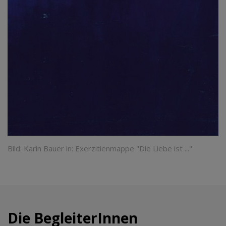
Bild: Karin Bauer in: Exerzitienmappe "Die Liebe ist ..."
Die BegleiterInnen