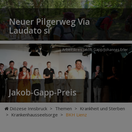
Neuer Pilgerweg Via
Laudato si’
Arbeitskreis Jakob Gapp/Johannes Erler
Jakob-Gapp-Preis
Diözese Innsbruck
>
Themen
>
Krankheit und Sterben
>
Krankenhausseelsorge
>
BKH Lienz