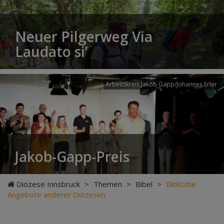
Neuer Pilgerweg Via
Laudato si’
Arbeitskreis Jakob Gapp/Johannes Erler
Jakob-Gapp-Preis
Diözese Innsbruck
>
Themen
>
Bibel
>
Biblische
Angebote anderer Diözesen