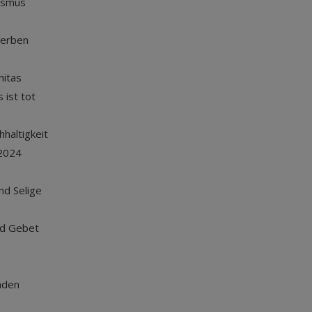
ismus
terben
nitas
 ist tot
haltigkeit
2024
und Selige
nd Gebet
nden