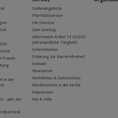
ral
Stellenangebote
Pfarrblattservice
gion
Die Diözese
irol
Zum Sonntag
Information Artikel 13 DSGVO
(ehrenamtliche Tätigkeit)
2026
Schematismus
iözese
Erklärung zur Barrierefreiheit
n Frauen
Kontakt
itung
Newsletter
Rechtliches & Datenschutz
n in der
uck
Wiedereintritt in die Kirche
g
Impressum
25 - Jahr der
Rat & Hilfe
endpastoral