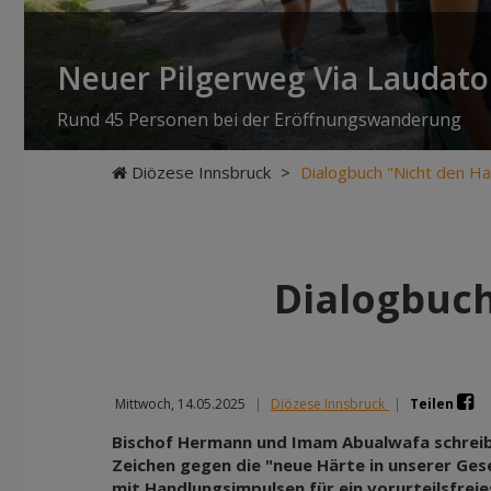
Neuer Pilgerweg Via Laudato 
Rund 45 Personen bei der Eröffnungswanderung
Diözese Innsbruck
>
Dialogbuch "Nicht den Ha
Dialogbuch
Mittwoch, 14.05.2025
|
Diözese Innsbruck
|
Teilen
Bischof Hermann und Imam Abualwafa schreib
Zeichen gegen die "neue Härte in unserer Gese
mit Handlungsimpulsen für ein vorurteilsfrei