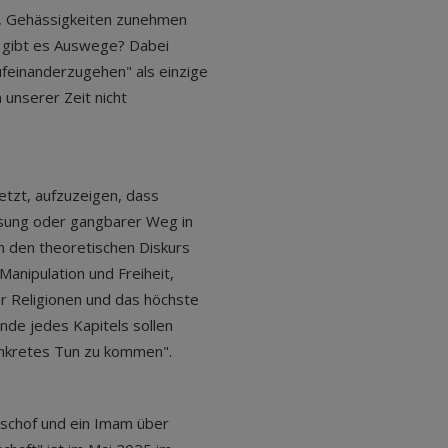
d, Gehässigkeiten zunehmen
- gibt es Auswege? Dabei
Aufeinanderzugehen" als einzige
unserer Zeit nicht
etzt, aufzuzeigen, dass
Lösung oder gangbarer Weg in
len den theoretischen Diskurs
Manipulation und Freiheit,
r Religionen und das höchste
de jedes Kapitels sollen
onkretes Tun zu kommen".
ischof und ein Imam über