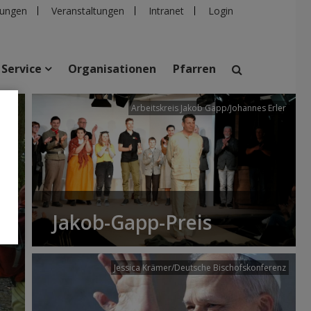
ungen
Veranstaltungen
Intranet
Login
Service
Organisationen
Pfarren
/dibk
Arbeitskreis Jakob Gapp/Johannes Erler
suchen
taltungen
Personen
Pfarren
Einrichtungen
Jakob-Gapp-Preis
Jessica Krämer/Deutsche Bischofskonferenz