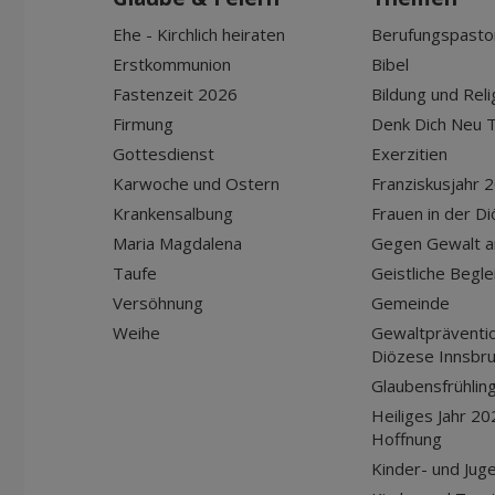
Ehe - Kirchlich heiraten
Berufungspasto
Erstkommunion
Bibel
Fastenzeit 2026
Bildung und Reli
Firmung
Denk Dich Neu T
Gottesdienst
Exerzitien
Karwoche und Ostern
Franziskusjahr 
Krankensalbung
Frauen in der D
Maria Magdalena
Gegen Gewalt a
Taufe
Geistliche Begle
Versöhnung
Gemeinde
Weihe
Gewaltpräventio
Diözese Innsbr
Glaubensfrühlin
Heiliges Jahr 20
Hoffnung
Kinder- und Jug