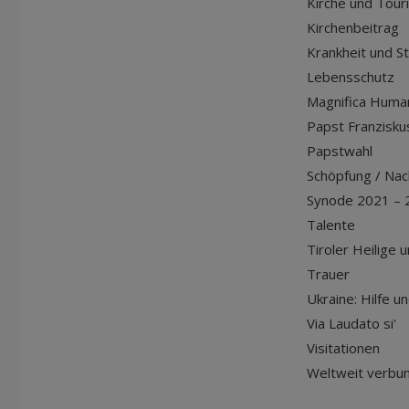
Kirche und Tour
Kirchenbeitrag
Krankheit und S
Lebensschutz
Magnifica Huma
Papst Franziskus
Papstwahl
Schöpfung / Nach
Synode 2021 – 
Talente
Tiroler Heilige 
Trauer
Ukraine: Hilfe u
Via Laudato si'
Visitationen
Weltweit verbu