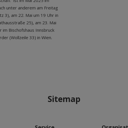
chaft" ist im Mai 2025 im
Buch unter anderem am Freitag
tz 3), am 22. Mai um 19 Uhr in
athausstraße 25), am 23. Mai
r im Bischofshaus Innsbruck
er (Wollzeile 33) in Wien.
Sitemap
Service
Organisa