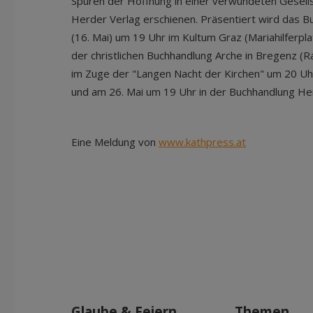
Spuren der Hoffnung in einer verwundeten Gesells
Herder Verlag erschienen. Präsentiert wird das 
(16. Mai) um 19 Uhr im Kultum Graz (Mariahilferpla
der christlichen Buchhandlung Arche in Bregenz (R
im Zuge der "Langen Nacht der Kirchen" um 20 Uh
und am 26. Mai um 19 Uhr in der Buchhandlung Herd
Eine Meldung von
www.kathpress.at
Glaube & Feiern
Themen