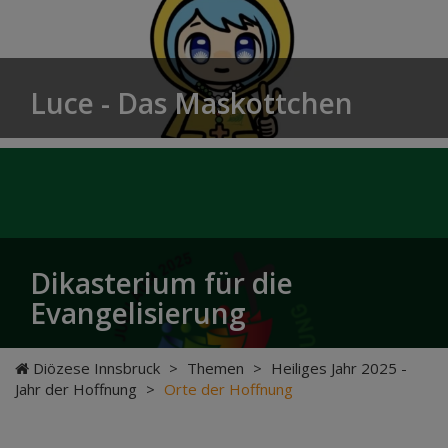
Luce - Das Maskottchen
Dikasterium für die
Evangelisierung
Diözese Innsbruck
>
Themen
>
Heiliges Jahr 2025 -
Jahr der Hoffnung
>
Orte der Hoffnung