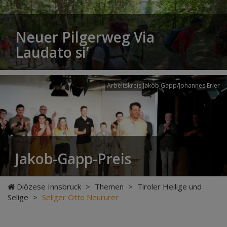
Neuer Pilgerweg Via
Laudato si’
Arbeitskreis Jakob Gapp/Johannes Erler
Jakob-Gapp-Preis
Diözese Innsbruck
>
Themen
>
Tiroler Heilige und
Selige
>
Seliger Otto Neururer