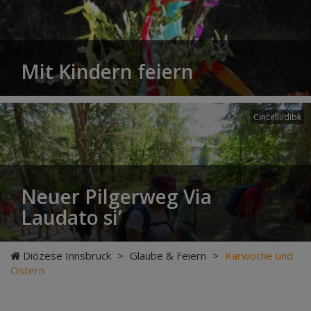
Mit Kindern feiern
Cincelli/dibk
Neuer Pilgerweg Via
Laudato si’
Diözese Innsbruck
>
Glaube & Feiern
>
Karwoche und
Ostern