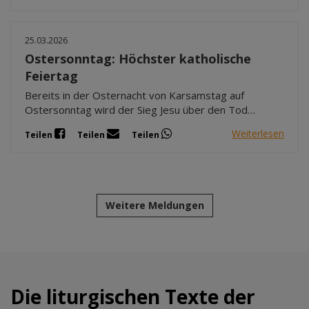
25.03.2026
Ostersonntag: Höchster katholische
Feiertag
Bereits in der Osternacht von Karsamstag auf
Ostersonntag wird der Sieg Jesu über den Tod
gefeiert. In vielen Gemeinden brennen vor der Kirche
Weiterlesen
Teilen
Teilen
Teilen
die sog. Osterfeuer. An diesem wird die Osterkerze
entzündet, die begleitet vom Ruf "Christus, das Licht"
in die noch dunkle Kirche getragen wird.
Weitere Meldungen
Die liturgischen Texte der