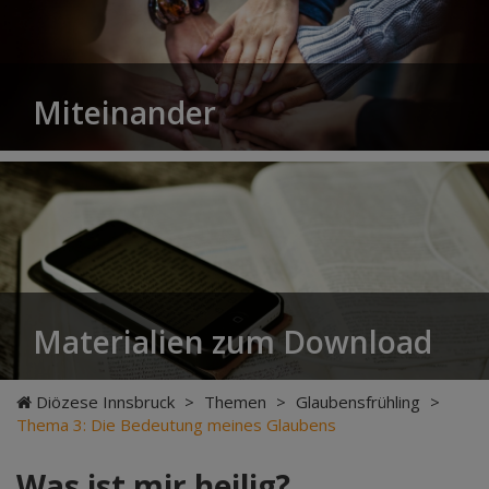
Miteinander
Materialien zum Download
Diözese Innsbruck
>
Themen
>
Glaubensfrühling
>
Thema 3: Die Bedeutung meines Glaubens
Was ist mir heilig?