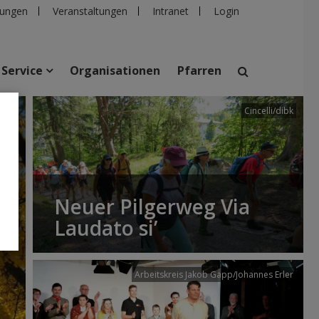
ungen
Veranstaltungen
Intranet
Login
Service
Organisationen
Pfarren
Cincelli/dibk
suchen
taltungen
Personen
Pfarren
Einrichtungen
Neuer Pilgerweg Via
Laudato si’
Arbeitskreis Jakob Gapp/Johannes Erler