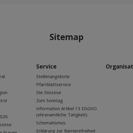
Sitemap
Service
Organisa
ral
Stellenangebote
Pfarrblattservice
gion
Die Diözese
irol
Zum Sonntag
Information Artikel 13 DSGVO
(ehrenamtliche Tätigkeit)
2026
Schematismus
iözese
Erklärung zur Barrierefreiheit
n Frauen