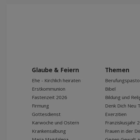
Glaube & Feiern
Themen
Ehe - Kirchlich heiraten
Berufungspasto
Erstkommunion
Bibel
Fastenzeit 2026
Bildung und Reli
Firmung
Denk Dich Neu T
Gottesdienst
Exerzitien
Karwoche und Ostern
Franziskusjahr 
Krankensalbung
Frauen in der D
Maria Magdalena
Gegen Gewalt a