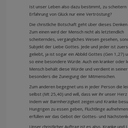
Ist unser Leben also dazu bestimmt, zu scheitern 
Erfahrung von Glück nur eine Vertröstung?
Die christliche Botschaft geht über dieses Denken 
Zum einen wird der Mensch nicht als letztendlich
scheiterndes, vergängliches Wesen gesehen, sond
Subjekt der Liebe Gottes. Jede und jeder ist zuer
geliebt, ja ist sogar ein Abbild Gottes (Gen 1,27) 
so eine besondere Würde. Auch ein kranker oder 
Mensch behält diese Würde und verdient in seiner 
besonders die Zuneigung der Mitmenschen.
Zum anderen begegnet uns in jeder Person die lei
selbst (Mt 25,40) und will, dass wir ihr unser Her
Indem wir Barmherzigkeit zeigen und Kranke bes
Hungrigen zu essen geben, Flüchtlinge aufnehmen
erfüllen wir das Gebot der Gottes- und Nächstenli
Unser christlicher Auftrag ist es also, Kranke und