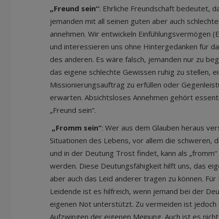
„Freund sein“
: Ehrliche Freundschaft bedeutet, d
jemanden mit all seinen guten aber auch schlechte
annehmen. Wir entwickeln Einfühlungsvermögen (
und interessieren uns ohne Hintergedanken für d
des anderen. Es wäre falsch, jemanden nur zu beg
das eigene schlechte Gewissen ruhig zu stellen, e
Missionierungsauftrag zu erfüllen oder Gegenleis
erwarten. Absichtsloses Annehmen gehört essenti
„Freund sein“.
„Fromm sein“
: Wer aus dem Glauben heraus ver
Situationen des Lebens, vor allem die schweren, 
und in der Deutung Trost findet, kann als „fromm“
werden. Diese Deutungsfähigkeit hilft uns, das eig
aber auch das Leid anderer tragen zu können. Für
Leidende ist es hilfreich, wenn jemand bei der De
eigenen Not unterstützt. Zu vermeiden ist jedoch
Aufzwingen der eigenen Meinung. Auch ist es nicht