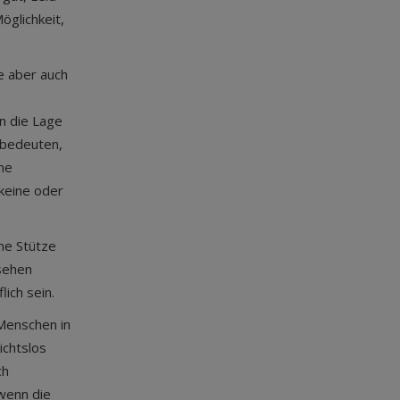
öglichkeit,
.
re aber auch
n die Lage
h bedeuten,
ne
keine oder
ne Stütze
esehen
ich sein.
 Menschen in
ichtslos
ch
 wenn die