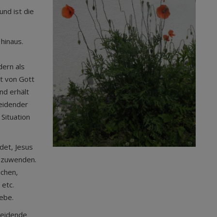
und ist die
hinaus.
ern als
st von Gott
und erhält
leidender
Situation
det, Jesus
z zuwenden.
uchen,
 etc.
ebe.
 Leidende