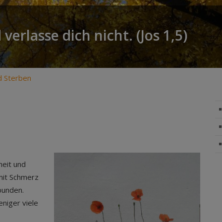
 verlasse dich nicht. (Jos 1,5)
d Sterben
heit und
mit Schmerz
bunden.
niger viele