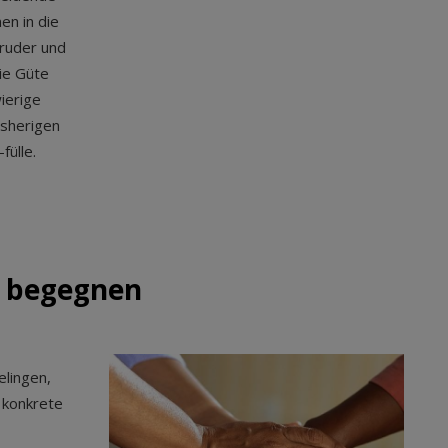
en in die
Bruder und
ie Güte
wierige
isherigen
fülle.
n begegnen
elingen,
 konkrete