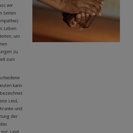
ass wir
n Seiten
Empathie)
as Leben
leiten, um
inen
tungen zu
ell zum
schiedene
deuten kann
 bezeichnet
ene Leid,
 Kranke und
utung der
 das
 gut, Leid