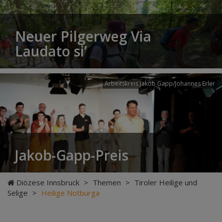
Neuer Pilgerweg Via
Laudato si’
Arbeitskreis Jakob Gapp/Johannes Erler
Jakob-Gapp-Preis
Diözese Innsbruck
>
Themen
>
Tiroler Heilige und
Selige
>
Heilige Notburga