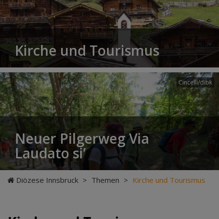
Kirche und Tourismus
Cincelli/dibk
Neuer Pilgerweg Via
Laudato si’
Diözese Innsbruck
>
Themen
>
Kirche und Tourismus