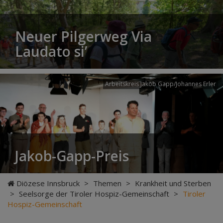
Neuer Pilgerweg Via
Laudato si’
Arbeitskreis Jakob Gapp/Johannes Erler
Jakob-Gapp-Preis
Diözese Innsbruck
>
Themen
>
Krankheit und Sterben
>
Seelsorge der Tiroler Hospiz-Gemeinschaft
>
Tiroler
Hospiz-Gemeinschaft