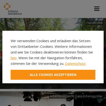
Cincelli/dibk
Wir verwenden Cookies und erlauben das Setzen
von Drittanbieter-Cookies. Weitere Informationen
und wie Sie Cookies deaktivieren können finden Sie
hier
. Wenn Sie mit der Navigation fortfahren,
stimmen Sie der Verwendung zu.
Datenschutz
Neuer Pilgerweg Via
ALLE COOKIES AKZEPTIEREN
Laudato si’
Arbeitskreis Jakob Gapp/Johannes Erler