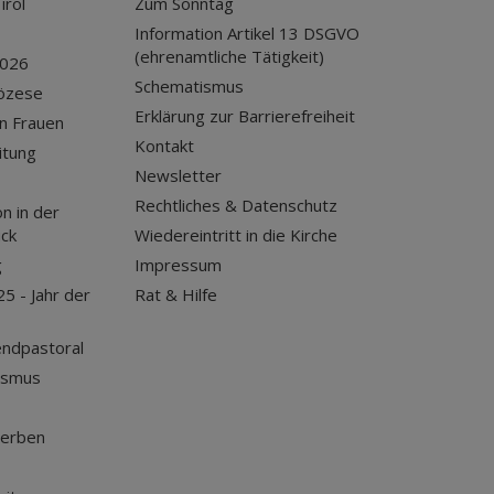
irol
Zum Sonntag
Information Artikel 13 DSGVO
(ehrenamtliche Tätigkeit)
2026
Schematismus
iözese
Erklärung zur Barrierefreiheit
n Frauen
Kontakt
itung
Newsletter
Rechtliches & Datenschutz
n in der
uck
Wiedereintritt in die Kirche
g
Impressum
25 - Jahr der
Rat & Hilfe
endpastoral
ismus
terben