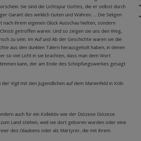
chein. Sie sind die Lichtspur Gottes, die er selbst durch
iger Garant des wirklich Guten und Wahren. … Die Seligen
t nach ihrem eigenen Glück Ausschau hielten, sondern
u Christi getroffen waren. Und so zeigen sie uns den Weg,
nsch zu sein. Im Auf und Ab der Geschichte waren sie die
ichte aus den dunklen Tälern herausgeholt haben, in denen
r so viel Licht in sie brachten, dass man dem Wort
zustimmen kann, der am Ende des Schöpfungswerkes gesagt
der Vigil mit den Jugendlichen auf dem Marienfeld in Köln
ondern auch für ein Kollektiv wie der Diözese Diözese
g zum Land stehen, weil sie dort geboren wurden oder eine
enner des Glaubens oder als Märtyrer, die mit ihrem