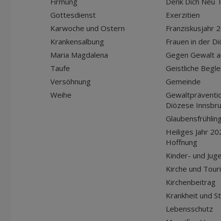
Firmung
Denk Dich Neu T
Gottesdienst
Exerzitien
Karwoche und Ostern
Franziskusjahr 
Krankensalbung
Frauen in der D
Maria Magdalena
Gegen Gewalt a
Taufe
Geistliche Begle
Versöhnung
Gemeinde
Weihe
Gewaltpräventio
Diözese Innsbr
Glaubensfrühlin
Heiliges Jahr 20
Hoffnung
Kinder- und Jug
Kirche und Tour
Kirchenbeitrag
Krankheit und S
Lebensschutz