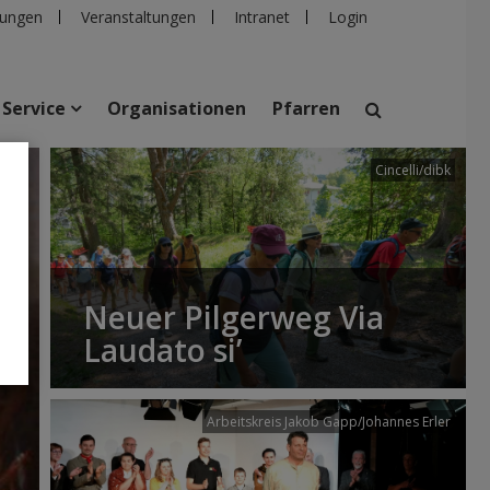
ungen
Veranstaltungen
Intranet
Login
Service
Organisationen
Pfarren
Cincelli/dibk
suchen
taltungen
Personen
Pfarren
Einrichtungen
Neuer Pilgerweg Via
Laudato si’
Arbeitskreis Jakob Gapp/Johannes Erler