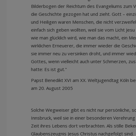
Bilderbogen der Reichtum des Evangeliums zum Vors
die Geschichte gezogen hat und zieht. Gott – einz
und Heiligen waren Menschen, die nicht verzweifel
einfach sich geben wollten, weil sie vom Licht Jes
wie man glücklich wird, wie man das macht, ein Me
wirklichen Erneuerer, die immer wieder die Gesch
sie immer neu zu versinken droht, und immer wiede
Gottes, wenn vielleicht auch unter Schmerzen, 
hatte: Es ist gut."
Papst Benedikt XVI am XX. Weltjugendtag Köln bei 
am 20. August 2005
Solche Wegweiser gibt es nicht nur persönliche, s
Innsbruck, weil sie in einer besonderen Verehrun
Zeit ihres Lebens dort verbrachten. Als stille Bek
Glaubenszeugnis Jesus Christus nachgefolgt sind.