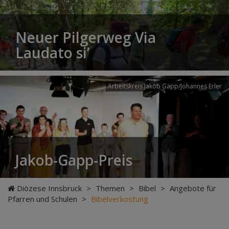
Neuer Pilgerweg Via
Laudato si’
Arbeitskreis Jakob Gapp/Johannes Erler
Jakob-Gapp-Preis
Diözese Innsbruck
>
Themen
>
Bibel
>
Angebote für
Pfarren und Schulen
>
Bibelverkostung