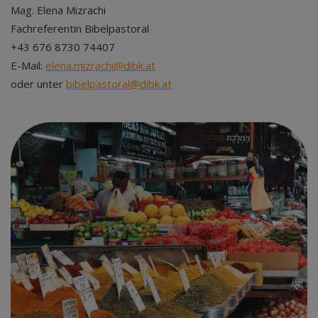
Mag. Elena Mizrachi
Fachreferentin Bibelpastoral
+43 676 8730 74407
E-Mail:
elena.mizrachi@dibk.at
oder unter
bibelpastoral@dibk.at