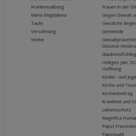
Krankensalbung
Frauen in der D
Maria Magdalena
Gegen Gewalt a
Taufe
Geistliche Begle
Versöhnung
Gemeinde
Weihe
Gewaltpräventio
Diözese Innsbr
Glaubensfrühlin
Heiliges Jahr 20
Hoffnung
Kinder- und Jug
Kirche und Tour
Kirchenbeitrag
Krankheit und S
Lebensschutz
Magnifica Huma
Papst Franziskus
Papstwahl