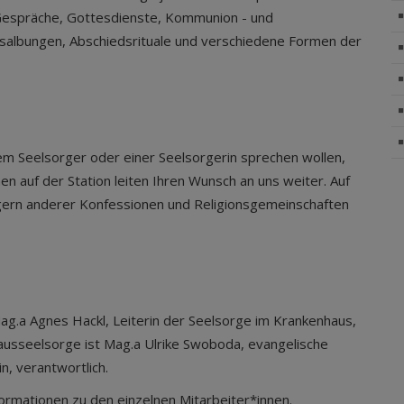
e Gespräche, Gottesdienste, Kommunion - und
albungen, Abschiedsrituale und verschiedene Formen der
nem Seelsorger oder einer Seelsorgerin sprechen wollen,
n auf der Station leiten Ihren Wunsch an uns weiter. Auf
rgern anderer Konfessionen und Religionsgemeinschaften
ag.a Agnes Hackl, Leiterin der Seelsorge im Krankenhaus,
ausseelsorge ist Mag.a Ulrike Swoboda, evangelische
n, verantwortlich.
formationen zu den einzelnen Mitarbeiter*innen.