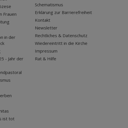
Schematismus
iözese
Erklärung zur Barrierefreiheit
n Frauen
Kontakt
itung
Newsletter
Rechtliches & Datenschutz
n in der
uck
Wiedereintritt in die Kirche
g
Impressum
25 - Jahr der
Rat & Hilfe
endpastoral
ismus
terben
nitas
 ist tot