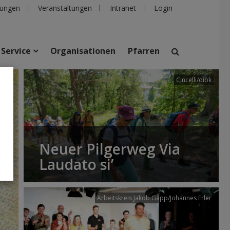
ungen
Veranstaltungen
Intranet
Login
Service
Organisationen
Pfarren
Cincelli/dibk
suchen
taltungen
Personen
Pfarren
Einrichtungen
Neuer Pilgerweg Via
Laudato si’
Arbeitskreis Jakob Gapp/Johannes Erler