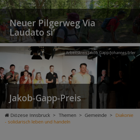
Neuer Pilgerweg Via
Laudato si’
Arbeitskreis Jakob Gapp/Johannes Erler
Jakob-Gapp-Preis
Diözese Innsbruck
>
Themen
>
Gemeinde
>
Diakonie
- solidarisch leben und handeln