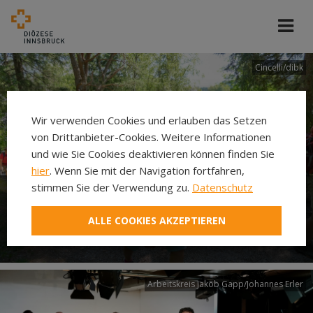
Cincelli/dibk
Wir verwenden Cookies und erlauben das Setzen
von Drittanbieter-Cookies. Weitere Informationen
und wie Sie Cookies deaktivieren können finden Sie
hier
. Wenn Sie mit der Navigation fortfahren,
stimmen Sie der Verwendung zu.
Datenschutz
Neuer Pilgerweg Via
ALLE COOKIES AKZEPTIEREN
Laudato si’
Arbeitskreis Jakob Gapp/Johannes Erler