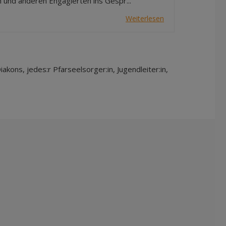
 und anderen Engagierten ins Gespr...
Weiterlesen
kons, jedes:r Pfarseelsorger:in, Jugendleiter:in,