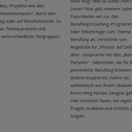
mein Weg? Was ist Gottes Plan 
lien, Projekte wie den
Leben?
Was gibt meinem Leben
ktivenkompass“, durch den
Dazu bieten wir u.a. das
ag oder auf Berufsmessen. So
Berufungscoaching-Program
das Thema präsent und
oder Einkehrtage zum Thema
t unterschiedliche Zielgruppen.
Berufung an, vermitteln von
Angebote für „Kloster auf Zeit
aber Gespräche mit den „Bur
Persons“ - Menschen, die für i
persönliche Berufung brennen
andere inspirieren, indem sie
authentisch aus ihrem Glaube
ihrem Weg heraus Zeugnis ge
Hier entsteht Raum, um eige
Fragen zu klären und Schritte 
wagen.