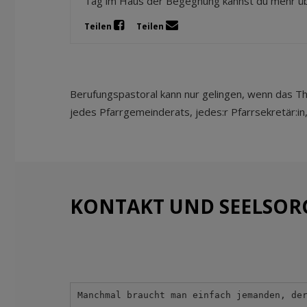
Tag im Haus der Begegnung kannst du mehr über
Teilen
Teilen
Berufungspastoral kann nur gelingen, wenn das Them
jedes Pfarrgemeinderats, jedes:r Pfarrsekretär:in, 
KONTAKT UND SEELSOR
Manchmal braucht man einfach jemanden, de