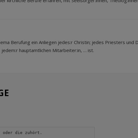
 kirchliche Berufe erfahren, mit Seelsorger:innen, Theolog:innen
a Berufung ein Anliegen jedes:r Christin; jedes Priesters und Dia
jedem:r hauptamtlichen Mitarbeiter:in, … ist.
GE
r oder die zuhört.