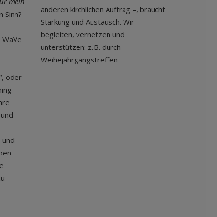
für mein
anderen kirchlichen Auftrag –, braucht
 Sinn?
Stärkung und Austausch. Wir
begleiten, vernetzen und
m WaVe
unterstützen: z. B. durch
Weihejahrgangstreffen.
“, oder
ning-
hre
 und
n und
ben.
ne
zu