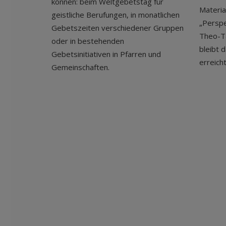
können: beim Weltgebetstag für
Materia
geistliche Berufungen, in monatlichen
„Perspe
Gebetszeiten verschiedener Gruppen
Theo-T
oder in bestehenden
bleibt 
Gebetsinitiativen in Pfarren und
erreich
Gemeinschaften.