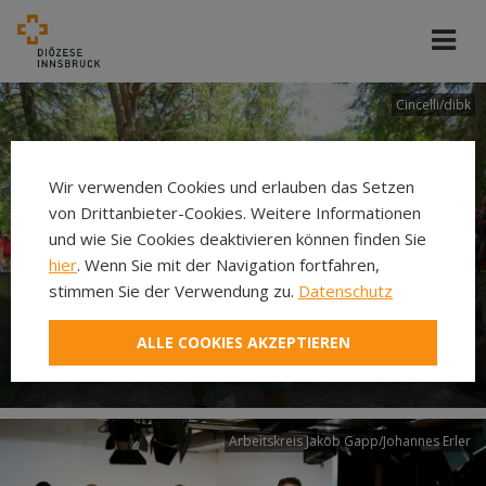
Cincelli/dibk
Wir verwenden Cookies und erlauben das Setzen
von Drittanbieter-Cookies. Weitere Informationen
und wie Sie Cookies deaktivieren können finden Sie
hier
. Wenn Sie mit der Navigation fortfahren,
stimmen Sie der Verwendung zu.
Datenschutz
Neuer Pilgerweg Via
ALLE COOKIES AKZEPTIEREN
Laudato si’
Arbeitskreis Jakob Gapp/Johannes Erler