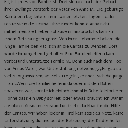
ist, ist jenes von Familie M.. Drei Monate nach der Geburt
ihrer Zwillinge verstarb der Vater von Anna M.. Die gebürtige
Kärntnerin begleitete ihn in seinen letzten Tagen – dafür
reiste sie in die Heimat. Ihre Kinder konnte Anna nicht
mitnehmen. Sie blieben zuhause in Innsbruck. Es kam zu
einem Betreuungsengpass. Von ihrer Hebamme bekam die
junge Familie den Rat, sich an die Caritas zu wenden. Dort
wurde ihr umgehend geholfen: Eine Familienhelferin kam
vorbei und unterstütze Familie M.. Denn auch nach dem Tod
von Annas Vater, war Unterstützung notwendig: „Es gab so
viel zu organisieren, so viel zu regeln“, erinnert sich die junge
Frau: „Wenn die Familienhelferin da oder mit den Buben
spazieren war, konnte ich einfach einmal in Ruhe telefonieren
– ohne dass ein Baby schreit, oder etwas braucht. Ich war im
absoluten Ausnahmezustand und sehr dankbar für die Hilfe
der Caritas. Wir haben leider in Tirol kein soziales Netz, keine
Unterstützung, die uns bei der Betreuung der Kinder helfen
könnte“, erklärt die Mutter und ergänzt: „Ohne die Caritas