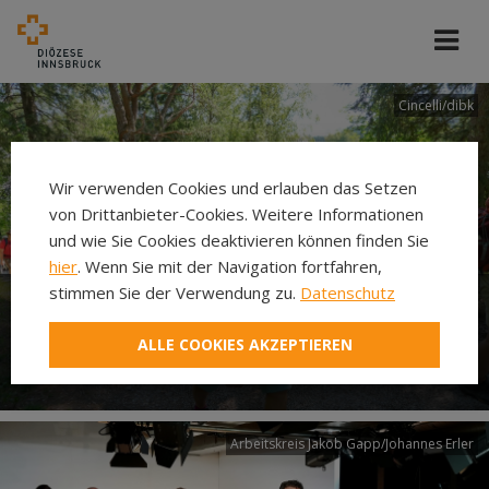
Cincelli/dibk
Wir verwenden Cookies und erlauben das Setzen
von Drittanbieter-Cookies. Weitere Informationen
und wie Sie Cookies deaktivieren können finden Sie
hier
. Wenn Sie mit der Navigation fortfahren,
stimmen Sie der Verwendung zu.
Datenschutz
Neuer Pilgerweg Via
ALLE COOKIES AKZEPTIEREN
Laudato si’
Arbeitskreis Jakob Gapp/Johannes Erler