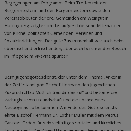
Begegnungen am Programm. Beim Treffen mit der
Bürgermeisterin und den Bürgermeistern sowie den
Vereinsobleuten der drei Gemeinden am Weingut in
Hattingberg zeigte sich das aufgeschlossene Miteinander
von Kirche, politischen Gemeinden, Vereinen und
Sozialeinrichtungen. Der gute Zusammenhalt war auch beim
überraschend erfrischenden, aber auch berührenden Besuch
im Pflegeheim Vivavinz spürbar.
Beim Jugendgottesdienst, der unter dem Thema „Anker in
der Zeit“ stand, gab Bischof Hermann den Jugendlichen
Zuspruch „Hab Mut! Ich trau dir das zu!“ und betonte die
Wichtigkeit von Freundschaft und die Chance eines
Neubeginns zu bekommen. Am Ende des Gottesdiensts
ehrte Bischof Hermann Dr. Lothar Müller mit dem Petrus-
Canisius-Orden für sein vielfältiges soziales und kirchliches
Engagement. Der Abend klang bei einer Begegnung mit den