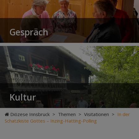
Gespräch
Kultur
Diözese Innsbruck
>
Themen
>
Visitationen
>
In der
Schatzkiste Gottes – Inzing-Hatting-Polling