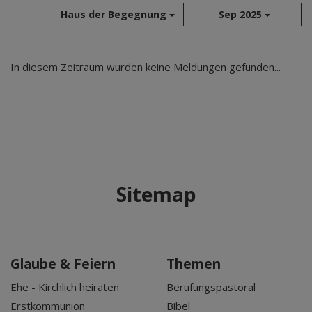
Haus der Begegnung
Sep 2025
Aug 2026
In diesem Zeitraum wurden keine Meldungen gefunden...
Jul 2026
Jun 2026
Mai 2026
Apr 2026
Mär 2026
Feb 2026
Sitemap
Jan 2026
Dez 2025
Nov 2025
Okt 2025
Glaube & Feiern
Themen
Sep 2025
Ehe - Kirchlich heiraten
Berufungspastoral
Erstkommunion
Bibel