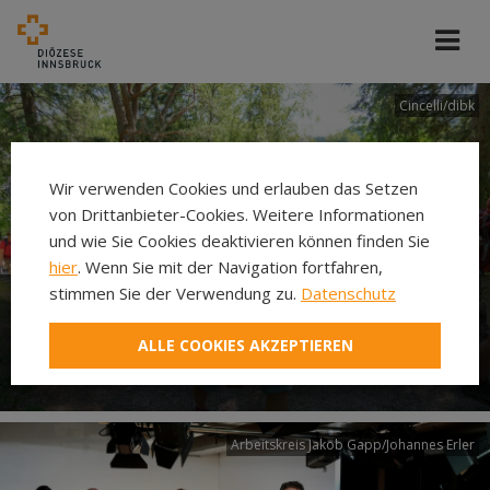
Cincelli/dibk
Wir verwenden Cookies und erlauben das Setzen
von Drittanbieter-Cookies. Weitere Informationen
und wie Sie Cookies deaktivieren können finden Sie
hier
. Wenn Sie mit der Navigation fortfahren,
stimmen Sie der Verwendung zu.
Datenschutz
Neuer Pilgerweg Via
ALLE COOKIES AKZEPTIEREN
Laudato si’
Arbeitskreis Jakob Gapp/Johannes Erler