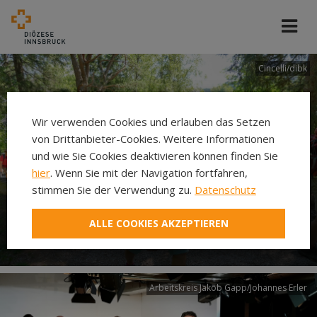
Cincelli/dibk
Wir verwenden Cookies und erlauben das Setzen
von Drittanbieter-Cookies. Weitere Informationen
und wie Sie Cookies deaktivieren können finden Sie
hier
. Wenn Sie mit der Navigation fortfahren,
stimmen Sie der Verwendung zu.
Datenschutz
Neuer Pilgerweg Via
ALLE COOKIES AKZEPTIEREN
Laudato si’
Arbeitskreis Jakob Gapp/Johannes Erler