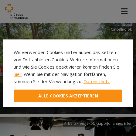
Cincelli/dibk
Wir verwenden Cookies und erlauben das Setzen
von Drittanbieter-Cookies. Weitere Informationen
und wie Sie Cookies deaktivieren können finden Sie
hier
. Wenn Sie mit der Navigation fortfahren,
stimmen Sie der Verwendung zu.
Datenschutz
Neuer Pilgerweg Via
ALLE COOKIES AKZEPTIEREN
Laudato si’
Arbeitskreis Jakob Gapp/Johannes Erler