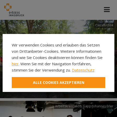
Cincelli/dibk
Wir verwenden Cookies und erlauben das Setzen
von Drittanbieter-Cookies. Weitere Informationen
und wie Sie Cookies deaktivieren können finden Sie
hier
. Wenn Sie mit der Navigation fortfahren,
stimmen Sie der Verwendung zu.
Datenschutz
Neuer Pilgerweg Via
ALLE COOKIES AKZEPTIEREN
Laudato si’
Arbeitskreis Jakob Gapp/Johannes Erler