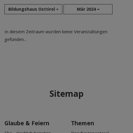
Bildungshaus Osttirol
Mär 2024
Aug 2026
In diesem Zeitraum wurden keine Veranstaltungen
Sep 2026
gefunden...
Okt 2026
Nov 2026
Dez 2026
Jan 2027
Feb 2027
Mär 2027
Sitemap
Apr 2027
Mai 2027
Jun 2027
Jul 2027
Glaube & Feiern
Themen