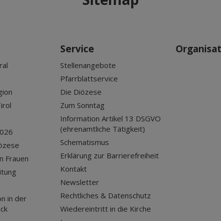
Service
Organisa
ral
Stellenangebote
Pfarrblattservice
gion
Die Diözese
irol
Zum Sonntag
Information Artikel 13 DSGVO
(ehrenamtliche Tätigkeit)
2026
Schematismus
iözese
Erklärung zur Barrierefreiheit
n Frauen
Kontakt
itung
Newsletter
Rechtliches & Datenschutz
n in der
uck
Wiedereintritt in die Kirche