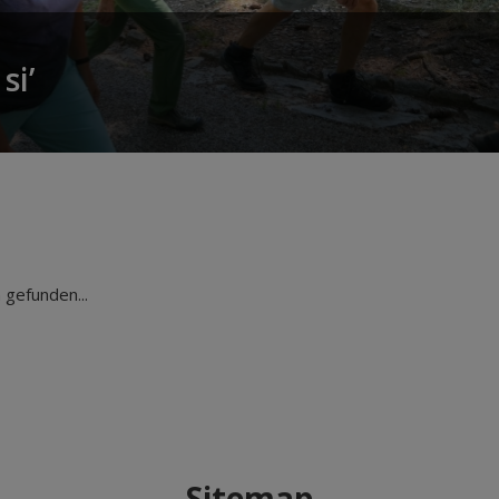
si’
gefunden...
Sitemap