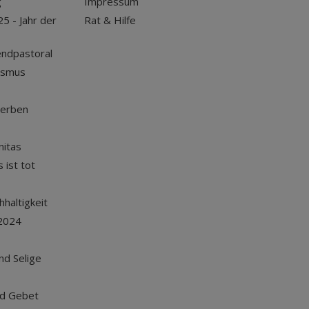
g
Impressum
25 - Jahr der
Rat & Hilfe
endpastoral
ismus
terben
nitas
 ist tot
haltigkeit
2024
und Selige
nd Gebet