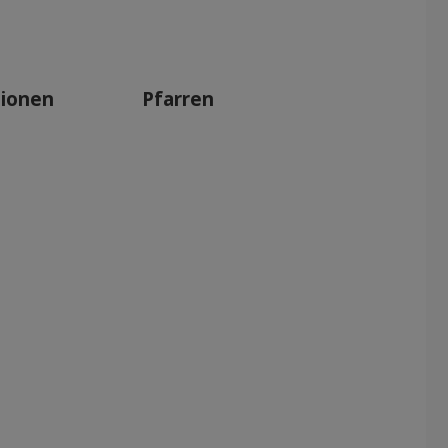
Apr 2027
Mai 2027
Jun 2027
tionen
Pfarren
Jul 2027