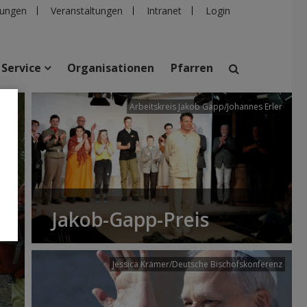
ungen
Veranstaltungen
Intranet
Login
Service
Organisationen
Pfarren
/dibk
Arbeitskreis Jakob Gapp/Johannes Erler
suchen
taltungen
Personen
Pfarren
Einrichtungen
Jakob-Gapp-Preis
Jessica Krämer/Deutsche Bischofskonferenz