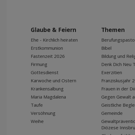
Glaube & Feiern
Themen
Ehe - Kirchlich heiraten
Berufungspasto
Erstkommunion
Bibel
Fastenzeit 2026
Bildung und Reli
Firmung
Denk Dich Neu T
Gottesdienst
Exerzitien
Karwoche und Ostern
Franziskusjahr 
Krankensalbung
Frauen in der D
Maria Magdalena
Gegen Gewalt a
Taufe
Geistliche Begle
Versöhnung
Gemeinde
Weihe
Gewaltpräventio
Diözese Innsbr