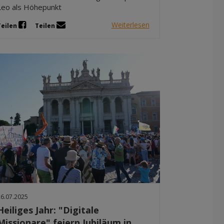
Leo als Höhepunkt
Weiterlesen
Teilen
Teilen
26.07.2025
Heiliges Jahr: "Digitale
Missionare" feiern Jubiläum in