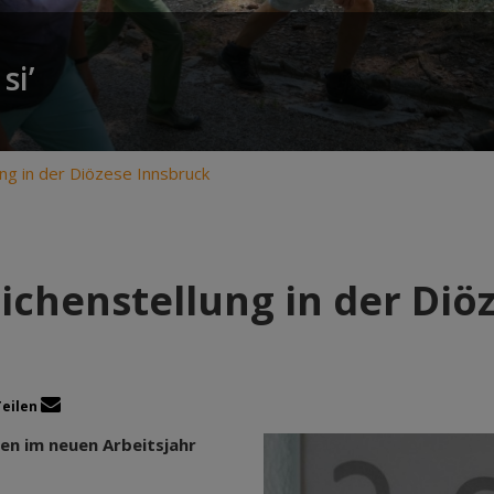
si’
ng in der Diözese Innsbruck
ichenstellung in der Diö
Teilen
en im neuen Arbeitsjahr