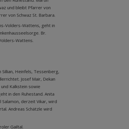
 in den Ruhestand. Martin
az und bleibt Pfarrer von
rrer von Schwaz St. Barbara.
ns-Volders-Wattens, geht in
ankenhausseelsorge. Br.
Volders-Wattens.
Sillian, Heinfels, Tessenberg,
lerrichtet. Josef Mair, Dekan
en und Kalkstein sowie
geht in den Ruhestand. Anita
 Salamon, derzeit Vikar, wird
tal. Andreas Schätzle wird
oler Gailtal.