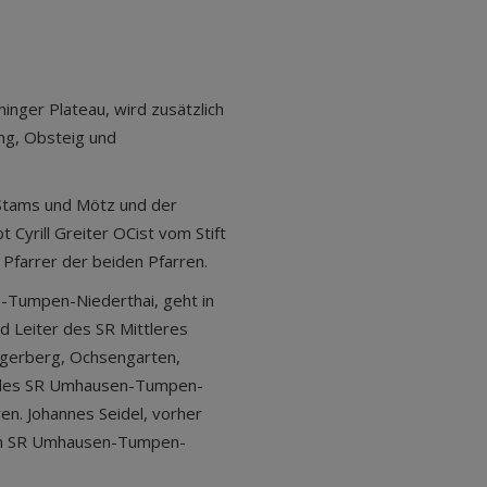
inger Plateau, wird zusätzlich
ing, Obsteig und
Stams und Mötz und der
t Cyrill Greiter OCist vom Stift
 Pfarrer der beiden Pfarren.
-Tumpen-Niederthai, geht in
d Leiter des SR Mittleres
ingerberg, Ochsengarten,
er des SR Umhausen-Tumpen-
ren. Johannes Seidel, vorher
 im SR Umhausen-Tumpen-