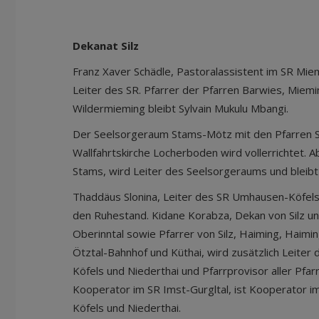
Dekanat Silz
Franz Xaver Schädle, Pastoralassistent im SR Miem
Leiter des SR. Pfarrer der Pfarren Barwies, Miem
Wildermieming bleibt Sylvain Mukulu Mbangi.
Der Seelsorgeraum Stams-Mötz mit den Pfarren 
Wallfahrtskirche Locherboden wird vollerrichtet. Ab
Stams, wird Leiter des Seelsorgeraums und bleibt
Thaddäus Slonina, Leiter des SR Umhausen-Köfels
den Ruhestand. Kidane Korabza, Dekan von Silz un
Oberinntal sowie Pfarrer von Silz, Haiming, Haim
Ötztal-Bahnhof und Küthai, wird zusätzlich Leit
Köfels und Niederthai und Pfarrprovisor aller Pfar
Kooperator im SR Imst-Gurgltal, ist Kooperator
Köfels und Niederthai.