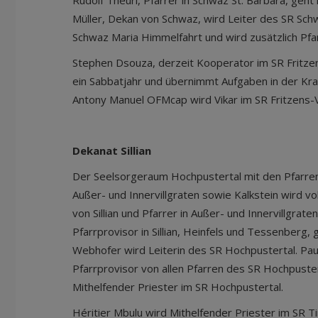
Rudolf Theurl, Pfarrer in Schwaz St. Barbara, geht
Müller, Dekan von Schwaz, wird Leiter des SR Schw
Schwaz Maria Himmelfahrt und wird zusätzlich Pfa
Stephen Dsouza, derzeit Kooperator im SR Fritze
ein Sabbatjahr und übernimmt Aufgaben in der Kr
Antony Manuel OFMcap wird Vikar im SR Fritzens-
Dekanat Sillian
Der Seelsorgeraum Hochpustertal mit den Pfarren 
Außer- und Innervillgraten sowie Kalkstein wird vol
von Sillian und Pfarrer in Außer- und Innervillgrat
Pfarrprovisor in Sillian, Heinfels und Tessenberg, 
Webhofer wird Leiterin des SR Hochpustertal. Paul
Pfarrprovisor von allen Pfarren des SR Hochpuster
Mithelfender Priester im SR Hochpustertal.
Héritier Mbulu wird Mithelfender Priester im SR Tir