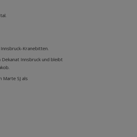
tal.
e Innsbruck-Kranebitten.
m Dekanat Innsbruck und bleibt
akob.
n Marte SJ als