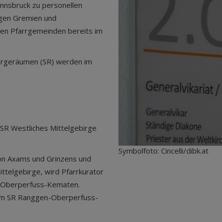
nnsbruck zu personellen
igen Gremien und
nen Pfarrgemeinden bereits im
orgeräumen (SR) werden im
m SR Westliches Mittelgebirge
Symbolfoto: Cincelli/dibk.at
von Axams und Grinzens und
ttelgebirge, wird Pfarrkurator
n-Oberperfuss-Kematen.
 im SR Ranggen-Oberperfuss-