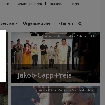
ungen
Veranstaltungen
Intranet
Login
Service
Organisationen
Pfarren
/dibk
Arbeitskreis Jakob Gapp/Johannes Erler
suchen
taltungen
Personen
Pfarren
Einrichtungen
Jakob-Gapp-Preis
Jessica Krämer/Deutsche Bischofskonferenz