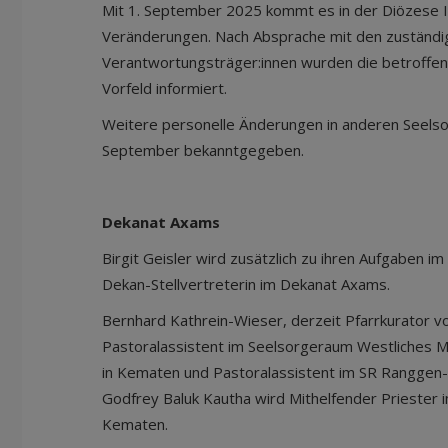
Mit 1. September 2025 kommt es in der Diözese I
Veränderungen. Nach Absprache mit den zuständ
Verantwortungsträger:innen wurden die betroffe
Vorfeld informiert.
Weitere personelle Änderungen in anderen Seels
September bekanntgegeben.
Dekanat Axams
Birgit Geisler wird zusätzlich zu ihren Aufgaben i
Dekan-Stellvertreterin im Dekanat Axams.
Bernhard Kathrein-Wieser, derzeit Pfarrkurator 
Pastoralassistent im Seelsorgeraum Westliches Mi
in Kematen und Pastoralassistent im SR Rangge
Godfrey Baluk Kautha wird Mithelfender Priester
Kematen.