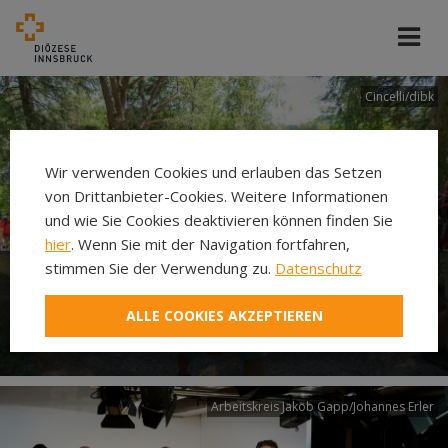
Cincelli/dibk
Wir verwenden Cookies und erlauben das Setzen
von Drittanbieter-Cookies. Weitere Informationen
und wie Sie Cookies deaktivieren können finden Sie
hier
. Wenn Sie mit der Navigation fortfahren,
stimmen Sie der Verwendung zu.
Datenschutz
Neuer Pilgerweg Via
ALLE COOKIES AKZEPTIEREN
Laudato si’
Arbeitskreis Jakob Gapp/Johannes Erler