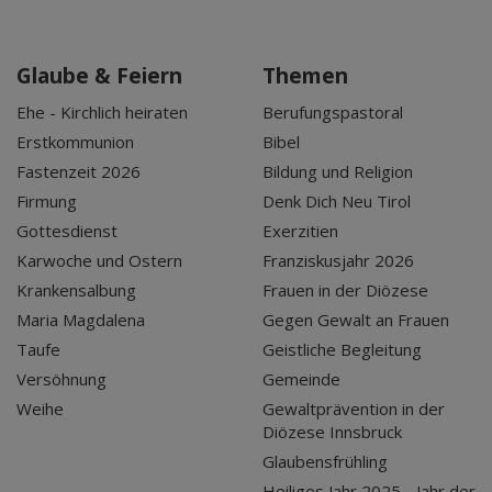
Glaube & Feiern
Themen
Ehe - Kirchlich heiraten
Berufungspastoral
Erstkommunion
Bibel
Fastenzeit 2026
Bildung und Religion
Firmung
Denk Dich Neu Tirol
Gottesdienst
Exerzitien
Karwoche und Ostern
Franziskusjahr 2026
Krankensalbung
Frauen in der Diözese
Maria Magdalena
Gegen Gewalt an Frauen
Taufe
Geistliche Begleitung
Versöhnung
Gemeinde
Weihe
Gewaltprävention in der
Diözese Innsbruck
Glaubensfrühling
Heiliges Jahr 2025 - Jahr der