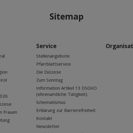
Sitemap
Service
Organisa
ral
Stellenangebote
Pfarrblattservice
gion
Die Diözese
irol
Zum Sonntag
Information Artikel 13 DSGVO
(ehrenamtliche Tätigkeit)
2026
Schematismus
iözese
Erklärung zur Barrierefreiheit
n Frauen
Kontakt
itung
Newsletter