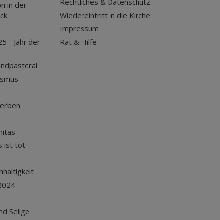
Rechtliches & Datenschutz
n in der
uck
Wiedereintritt in die Kirche
g
Impressum
25 - Jahr der
Rat & Hilfe
endpastoral
ismus
terben
nitas
 ist tot
haltigkeit
2024
und Selige