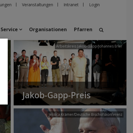
ungen
Veranstaltungen
Intranet
Login
Service
Organisationen
Pfarren
/dibk
Arbeitskreis Jakob Gapp/Johannes Erler
suchen
taltungen
Personen
Pfarren
Einrichtungen
Jakob-Gapp-Preis
Jessica Krämer/Deutsche Bischofskonferenz