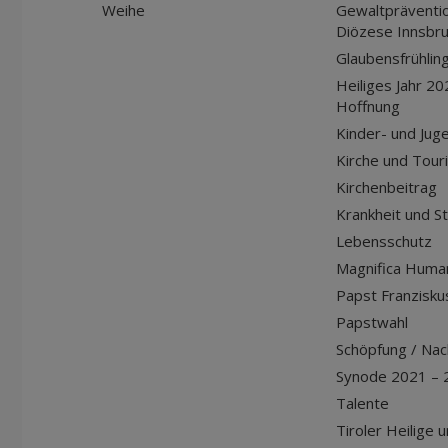
Weihe
Gewaltpräventio
Diözese Innsbr
Glaubensfrühlin
Heiliges Jahr 20
Hoffnung
Kinder- und Jug
Kirche und Tour
Kirchenbeitrag
Krankheit und S
Lebensschutz
Magnifica Huma
Papst Franziskus
Papstwahl
Schöpfung / Nach
Synode 2021 – 
Talente
Tiroler Heilige 