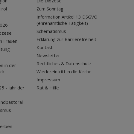
gion
Die Diözese
irol
Zum Sonntag
Information Artikel 13 DSGVO
(ehrenamtliche Tätigkeit)
2026
Schematismus
iözese
Erklärung zur Barrierefreiheit
n Frauen
Kontakt
itung
Newsletter
Rechtliches & Datenschutz
n in der
uck
Wiedereintritt in die Kirche
g
Impressum
25 - Jahr der
Rat & Hilfe
endpastoral
ismus
terben