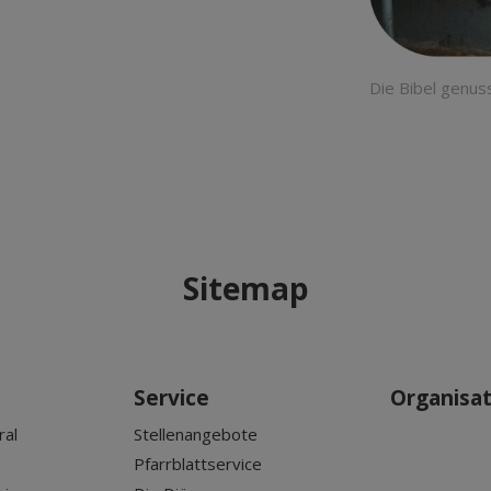
Die Bibel genuss
Sitemap
Service
Organisa
ral
Stellenangebote
Pfarrblattservice