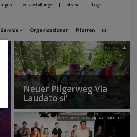
ungen
Veranstaltungen
Intranet
Login
Service
Organisationen
Pfarren
Cincelli/dibk
suchen
taltungen
Personen
Pfarren
Einrichtungen
Neuer Pilgerweg Via
Laudato si’
Arbeitskreis Jakob Gapp/Johannes Erler