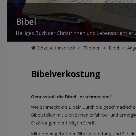
Bibel
Heiliges Buch der Christ/innen und Lebensorientier
Diözese Innsbruck
>
Themen
>
Bibel
>
Ange
Bibelverkostung
Genussvoll die Bibel "erschmecken"
Wie schmeckt die Bibel? Durch die geschmackli
Bibelstellen mit allen Sinnen erfahrbar und ermögli
Erzählungen der heiligen Schrift.
Mit dem Angebot der Bibelverkostung sind Sie e