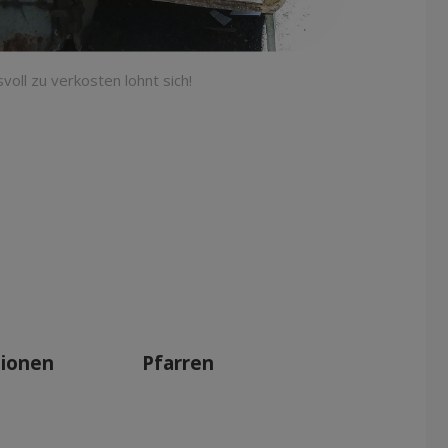
voll zu verkosten lohnt sich!
tionen
Pfarren