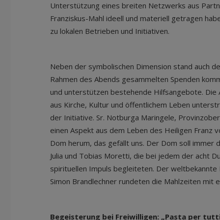
Unterstützung eines breiten Netzwerks aus Partn
Franziskus-Mahl ideell und materiell getragen habe
zu lokalen Betrieben und Initiativen.
Neben der symbolischen Dimension stand auch der 
Rahmen des Abends gesammelten Spenden kommen
und unterstützen bestehende Hilfsangebote. Die 
aus Kirche, Kultur und öffentlichem Leben unterstr
der Initiative. Sr. Notburga Maringele, Provinzober
einen Aspekt aus dem Leben des Heiligen Franz vo
Dom herum, das gefällt uns. Der Dom soll immer d
Julia und Tobias Moretti, die bei jedem der acht
spirituellen Impuls begleiteten. Der weltbekannt
Simon Brandlechner rundeten die Mahlzeiten mit e
Begeisterung bei Freiwilligen: „Pasta per tutt