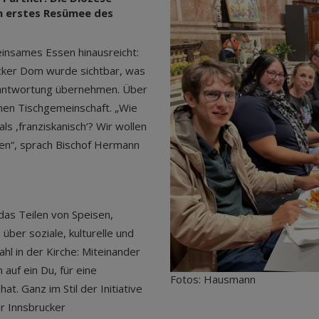
in erstes Resümee des
insames Essen hinausreicht:
ucker Dom wurde sichtbar, was
rantwortung übernehmen. Über
nen Tischgemeinschaft. „Wie
ls ,franziskanisch‘? Wir wollen
ben“, sprach Bischof Hermann
das Teilen von Speisen,
ber soziale, kulturelle und
hl in der Kirche: Miteinander
uf ein Du, für eine
Fotos: Hausmann
at. Ganz im Stil der Initiative
er Innsbrucker