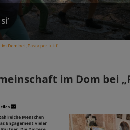
si’
im Dom bei „Pasta per tutti“
einschaft im Dom bei „P
Teilen
zahlreiche Menschen
as Engagement vieler
 Partner. Die Diözese