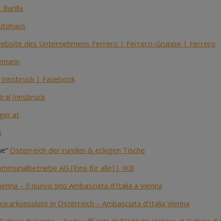
Barilla
utohaus
 Website des Unternehmens Ferrero | Ferrero-Gruppe | Ferrero
demann
| Innsbruck | Facebook
ral Innsbruck
ger.at
n
he“
Österreich der runden & eckigen Tische
mmunalbetriebe AG [Eins für alle] | IKB
ienna – Il nuovo sito Ambasciata d'Italia a Vienna
orarkonsulate in Österreich – Ambasciata d'Italia Vienna