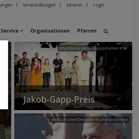
ungen
Veranstaltungen
Intranet
Login
Service
Organisationen
Pfarren
/dibk
Arbeitskreis Jakob Gapp/Johannes Erler
suchen
taltungen
Personen
Pfarren
Einrichtungen
Jakob-Gapp-Preis
Jessica Krämer/Deutsche Bischofskonferenz