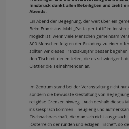
Innsbruck dankt allen Beteiligten und zieht e
Abends.
Ein Abend der Begegnung, der weit über ein geme
Beim Franziskus-Mahl „Pasta per tutti“ im Innsbr
möglich ist, wenn viele Menschen gemeinsam Ve
800 Menschen folgten der Einladung zu einer offe
sollten wir dieses Franziskusjahr besser begehen a
den Tisch mit denen teilen, die es schwieriger ha
Glettler die Teilnehmenden an.
Im Zentrum stand bei der Veranstaltung nicht nur 
sondern die bewusste Gestaltung von Begegnung ü
religiöse Grenzen hinweg. „Auch deshalb dieses Ma
ins Gespräch kommen – neugierig und aufmerksam a
Tischnachbarschaft, die man sich nicht ausgesucht h
,Österreich der runden und eckigen Tische‘“, so d