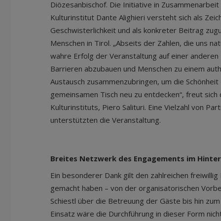
Diözesanbischof. Die Initiative in Zusammenarbeit
Kulturinstitut Dante Alighieri versteht sich als Zei
Geschwisterlichkeit und als konkreter Beitrag zu
Menschen in Tirol. „Abseits der Zahlen, die uns natü
wahre Erfolg der Veranstaltung auf einer anderen
Barrieren abzubauen und Menschen zu einem authe
Austausch zusammenzubringen, um die Schönheit 
gemeinsamen Tisch neu zu entdecken“, freut sich 
Kulturinstituts, Piero Salituri. Eine Vielzahl von P
unterstützten die Veranstaltung.
Breites Netzwerk des Engagements im Hinte
Ein besonderer Dank gilt den zahlreichen freiwilli
gemacht haben – von der organisatorischen Vorbe
Schiestl über die Betreuung der Gäste bis hin z
Einsatz wäre die Durchführung in dieser Form ni