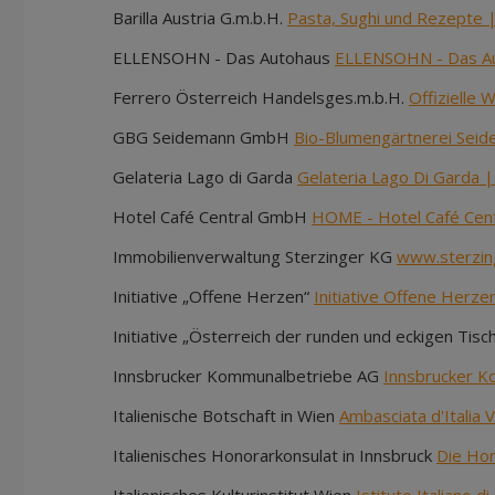
Barilla Austria G.m.b.H.
Pasta, Sughi und Rezepte | 
ELLENSOHN - Das Autohaus
ELLENSOHN - Das A
Ferrero Österreich Handelsges.m.b.H.
Offizielle
GBG Seidemann GmbH
Bio-Blumengärtnerei Sei
Gelateria Lago di Garda
Gelateria Lago Di Garda 
Hotel Café Central GmbH
HOME - Hotel Café Cent
Immobilienverwaltung Sterzinger KG
www.sterzin
Initiative „Offene Herzen“
Initiative Offene Herze
Initiative „Österreich der runden und eckigen Tisc
Innsbrucker Kommunalbetriebe AG
Innsbrucker Ko
Italienische Botschaft in Wien
Ambasciata d'Italia V
Italienisches Honorarkonsulat in Innsbruck
Die Hon