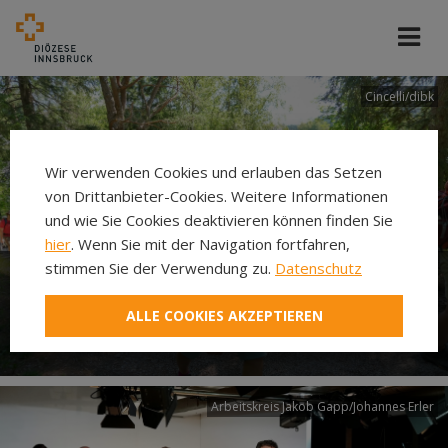
Cincelli/dibk
Wir verwenden Cookies und erlauben das Setzen
von Drittanbieter-Cookies. Weitere Informationen
und wie Sie Cookies deaktivieren können finden Sie
hier
. Wenn Sie mit der Navigation fortfahren,
stimmen Sie der Verwendung zu.
Datenschutz
Neuer Pilgerweg Via
ALLE COOKIES AKZEPTIEREN
Laudato si’
Arbeitskreis Jakob Gapp/Johannes Erler