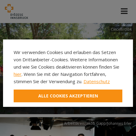
Cincelli/dibk
Wir verwenden Cookies und erlauben das Setzen
von Drittanbieter-Cookies. Weitere Informationen
und wie Sie Cookies deaktivieren können finden Sie
hier
. Wenn Sie mit der Navigation fortfahren,
stimmen Sie der Verwendung zu.
Datenschutz
Neuer Pilgerweg Via
ALLE COOKIES AKZEPTIEREN
Laudato si’
Arbeitskreis Jakob Gapp/Johannes Erler