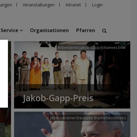
ungen
Veranstaltungen
Intranet
Login
Service
Organisationen
Pfarren
/dibk
Arbeitskreis Jakob Gapp/Johannes Erler
suchen
taltungen
Personen
Pfarren
Einrichtungen
Jakob-Gapp-Preis
Jessica Krämer/Deutsche Bischofskonferenz