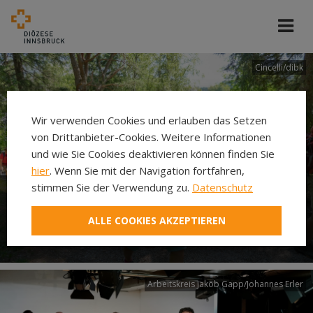
Cincelli/dibk
Wir verwenden Cookies und erlauben das Setzen
von Drittanbieter-Cookies. Weitere Informationen
und wie Sie Cookies deaktivieren können finden Sie
hier
. Wenn Sie mit der Navigation fortfahren,
stimmen Sie der Verwendung zu.
Datenschutz
Neuer Pilgerweg Via
ALLE COOKIES AKZEPTIEREN
Laudato si’
Arbeitskreis Jakob Gapp/Johannes Erler