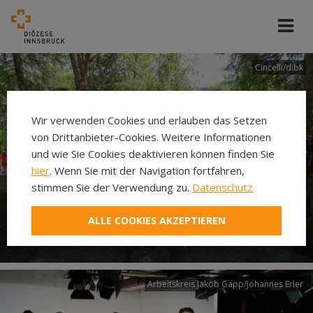
Cincelli/dibk
Wir verwenden Cookies und erlauben das Setzen
von Drittanbieter-Cookies. Weitere Informationen
und wie Sie Cookies deaktivieren können finden Sie
hier
. Wenn Sie mit der Navigation fortfahren,
stimmen Sie der Verwendung zu.
Datenschutz
Neuer Pilgerweg Via
ALLE COOKIES AKZEPTIEREN
Laudato si’
Arbeitskreis Jakob Gapp/Johannes Erler