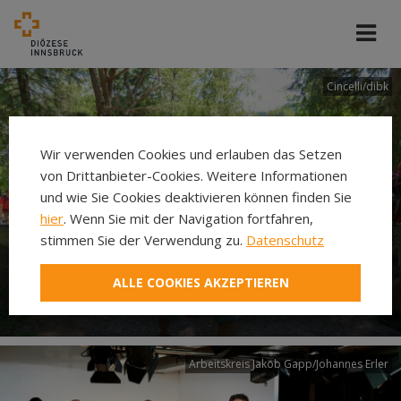
Cincelli/dibk
Wir verwenden Cookies und erlauben das Setzen
von Drittanbieter-Cookies. Weitere Informationen
und wie Sie Cookies deaktivieren können finden Sie
hier
. Wenn Sie mit der Navigation fortfahren,
stimmen Sie der Verwendung zu.
Datenschutz
Neuer Pilgerweg Via
ALLE COOKIES AKZEPTIEREN
Laudato si’
Arbeitskreis Jakob Gapp/Johannes Erler