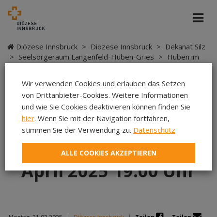
Diözese Innsbruck
>
Diözese Innsbruck
>
Dekanat Silz
>
Seelsorgeraum Längenfeld-Huben-Gries
>
Huben im
Ötztal - SR Längenfeld-Huben-Gries
>
Kirchenkonzert MK
Huben, Samstag 12. April 2025 19.00 Uhr
Wir verwenden Cookies und erlauben das Setzen
von Drittanbieter-Cookies. Weitere Informationen
und wie Sie Cookies deaktivieren können finden Sie
hier
. Wenn Sie mit der Navigation fortfahren,
Kirchenkonzert MK
stimmen Sie der Verwendung zu.
Datenschutz
Huben, Samstag 12.
ALLE COOKIES AKZEPTIEREN
April 2025 19.00 Uhr