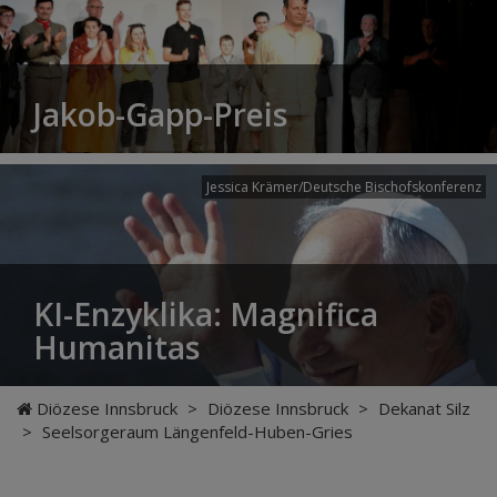
Jakob-Gapp-Preis
Jessica Krämer/Deutsche Bischofskonferenz
KI-Enzyklika: Magnifica
Humanitas
Diözese Innsbruck
>
Diözese Innsbruck
>
Dekanat Silz
>
Seelsorgeraum Längenfeld-Huben-Gries