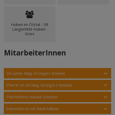
Huben im Ötztal - SR
Längenfeld-Huben-
Gries
MitarbeiterInnen
SR-Leiter Mag. Grzegorz Nowicki
Pfarrer im SR Mag. Grzegorz Nowicki
Pfarrhelferin Natalie Scheiber
Sekretärin im SR Heidi Falkner