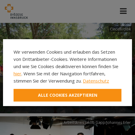
Cincelli/dibk
Wir verwenden Cookies und erlauben das Setzen
von Drittanbieter-Cookies. Weitere Informationen
und wie Sie Cookies deaktivieren können finden Sie
hier
. Wenn Sie mit der Navigation fortfahren,
stimmen Sie der Verwendung zu.
Datenschutz
Neuer Pilgerweg Via
ALLE COOKIES AKZEPTIEREN
Laudato si’
Arbeitskreis Jakob Gapp/Johannes Erler