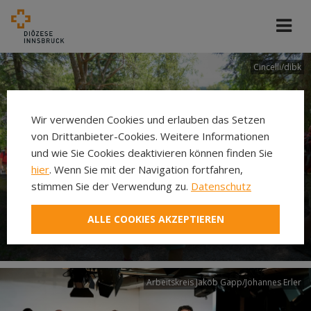
Cincelli/dibk
Wir verwenden Cookies und erlauben das Setzen
von Drittanbieter-Cookies. Weitere Informationen
und wie Sie Cookies deaktivieren können finden Sie
hier
. Wenn Sie mit der Navigation fortfahren,
stimmen Sie der Verwendung zu.
Datenschutz
Neuer Pilgerweg Via
ALLE COOKIES AKZEPTIEREN
Laudato si’
Arbeitskreis Jakob Gapp/Johannes Erler