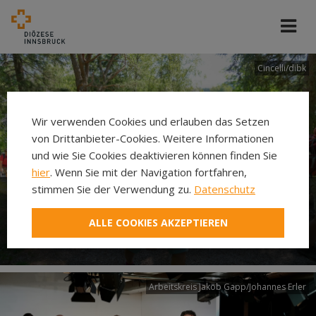
Cincelli/dibk
Wir verwenden Cookies und erlauben das Setzen
von Drittanbieter-Cookies. Weitere Informationen
und wie Sie Cookies deaktivieren können finden Sie
hier
. Wenn Sie mit der Navigation fortfahren,
stimmen Sie der Verwendung zu.
Datenschutz
Neuer Pilgerweg Via
ALLE COOKIES AKZEPTIEREN
Laudato si’
Arbeitskreis Jakob Gapp/Johannes Erler